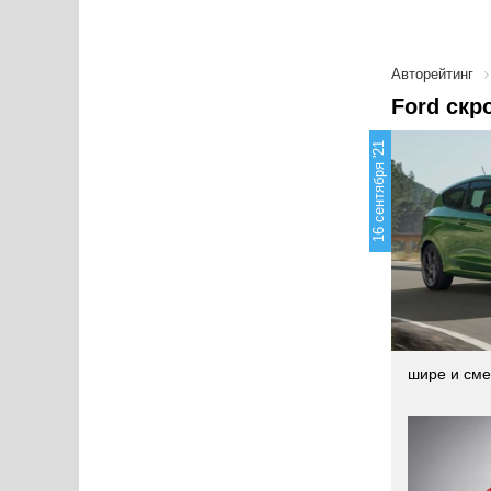
Авторейтинг
Ford скр
16 сентября '21
шире и сме