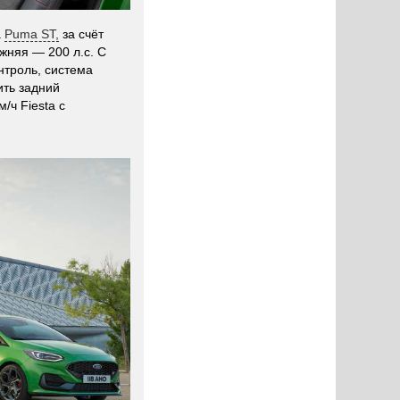
а
Puma ST,
за счёт
жняя — 200 л.с. С
нтроль, система
ить задний
ч Fiesta с