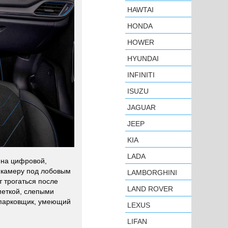
HAWTAI
HONDA
HOWER
HYUNDAI
INFINITI
ISUZU
JAGUAR
JEEP
KIA
LADA
 на цифровой,
 камеру под лобовым
LAMBORGHINI
 трогаться после
LAND ROVER
меткой, слепыми
опарковщик, умеющий
LEXUS
LIFAN