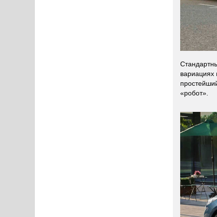
Стандартны
вариациях 
простейший
«робот».