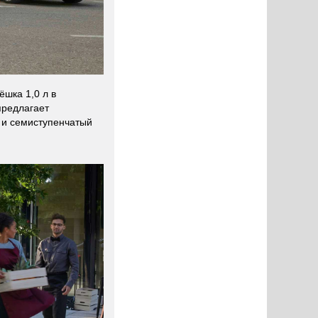
ёшка 1,0 л в
предлагает
 и семиступенчатый