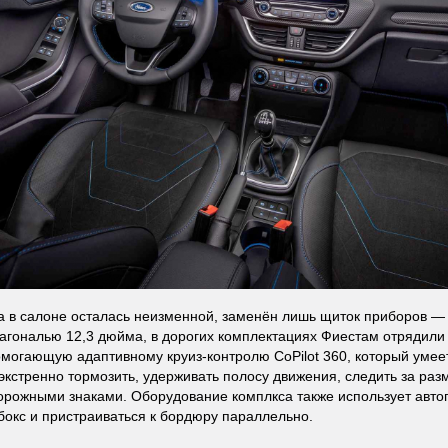
а в салоне осталась неизменной, заменён лишь щиток приборов —
агональю 12,3 дюйма, в дорогих комплектациях Фиестам отрядили
омогающую адаптивному круиз-контролю CoPilot 360, который умеет
 экстренно тормозить, удерживать полосу движения, следить за раз
орожными знаками. Оборудование комплкса также использует авт
 бокс и пристраиваться к бордюру параллельно.