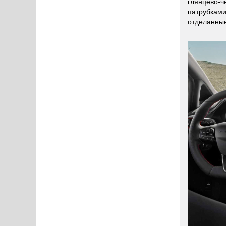
глянцево-ч
патрубками
отделанные