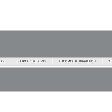
ЙВЫ
ВОПРОС ЭКСПЕРТУ
СТОИМОСТЬ ВЛАДЕНИЯ
О