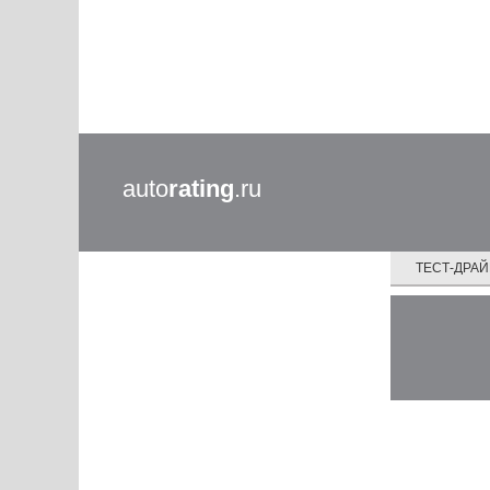
auto
rating
.ru
ТЕСТ-ДРА