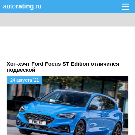
auto
rating
.ru
Хот-хэчт Ford Focus ST Edition отличился
подвеской
24 августа '21