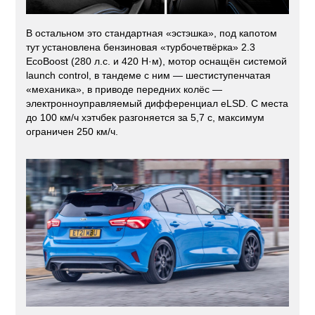
В остальном это стандартная «эстэшка», под капотом
тут установлена бензиновая «турбочетвёрка» 2.3
EcoBoost (280 л.с. и 420 Н·м), мотор оснащён системой
launch control, в тандеме с ним — шестиступенчатая
«механика», в приводе передних колёс —
электронноуправляемый дифференциал eLSD. С места
до 100 км/ч хэтчбек разгоняется за 5,7 с, максимум
ограничен 250 км/ч.