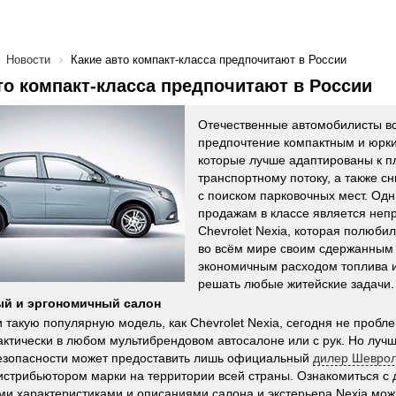
Новости
Какие авто компакт-класса предпочитают в России
то компакт-класса предпочитают в России
Отечественные автомобилисты в
предпочтение компактным и юрк
которые лучше адаптированы к п
транспортному потоку, а также 
с поиском парковочных мест. Одн
продажам в классе является неп
Chevrolet Nexia, которая полюби
во всём мире своим сдержанным
экономичным расходом топлива 
решать любые житейские задачи.
й и эргономичный салон
 такую популярную модель, как Chevrolet Nexia, сегодня не пробл
актически в любом мультибрендовом автосалоне или с рук. Но лучш
езопасности может предоставить лишь официальный
дилер Шеврол
истрибьютором марки на территории всей страны. Ознакомиться с
ми характеристиками и описаниями салона и экстерьера Nexia мож