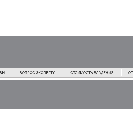
ЙВЫ
ВОПРОС ЭКСПЕРТУ
СТОИМОСТЬ ВЛАДЕНИЯ
О