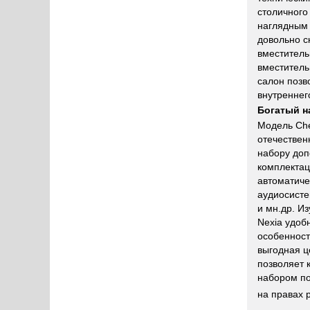
столичного
наглядным 
довольно с
вместитель
вместитель
салон позв
внутреннег
Богатый н
Модель Che
отечествен
набору доп
комплектац
автоматиче
аудиосисте
и мн.др. И
Nexia удоб
особенност
выгодная ц
позволяет 
набором по
на правах 