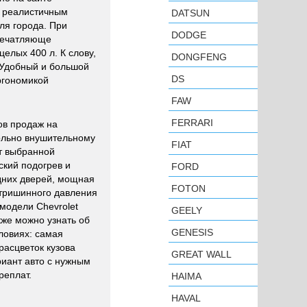
и реалистичным
DATSUN
ля города. При
DODGE
впечатляюще
елых 400 л. К слову,
DONGFENG
. Удобный и большой
DS
ргономикой
FAW
FERRARI
ов продаж на
вольно внушительному
FIAT
от выбранной
ский подогрев и
FORD
дних дверей, мощная
FOTON
утришинного давления
модели Chevrolet
GEELY
кже можно узнать об
GENESIS
ловиях: самая
расцветок кузова
GREAT WALL
иант авто с нужным
реплат.
HAIMA
HAVAL