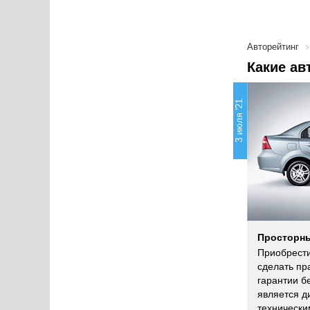
Авторейтинг
Какие ав
3 июля '21
Просторны
Приобрести
сделать пр
гарантии б
является д
технически