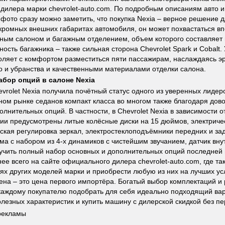
 дилера марки chevrolet-auto.com. По подробным описаниям авто 
фото сразу можно заметить, что покупка Nexia – верное решение д
кромных внешних габаритах автомобиля, он может похвастаться 
ным салоном и багажным отделением, объем которого составляет ц
ность багажника – также сильная сторона Chevrolet Spark и Cobalt
оляет с комфортом разместиться пяти пассажирам, наслаждаясь э
о и убранства и качественными материалами отделки салона.
абор опций в салоне Nexia
vrolet Nexia получила почётный статус одного из уверенных лидер
ном рынке седанов компакт класса во многом также благодаря до
олнительных опций. В частности, в Chevrolet Nexia в зависимости 
ии предусмотрены литые колёсные диски на 15 дюймов, электриче
ская регулировка зеркал, электростеклоподъёмники передних и за
ма с набором из 4-х динамиков с чистейшим звучанием, датчик вн
зучить полный набор основных и дополнительных опций последней 
нее всего на сайте официального дилера chevrolet-auto.com, где та
ях других моделей марки и приобрести любую из них на лучших ус
ена – это цена первого импортёра. Богатый выбор комплектаций и 
каждому покупателю подобрать для себя идеально подходящий вар
лезных характеристик и купить машину с дилерской скидкой без пе
рекламы