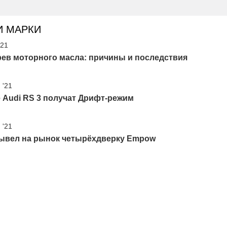
И МАРКИ
'21
рев моторного масла: причины и последствия
 '21
 Audi RS 3 получат Дрифт-режим
 '21
ывел на рынок четырёхдверку Empow