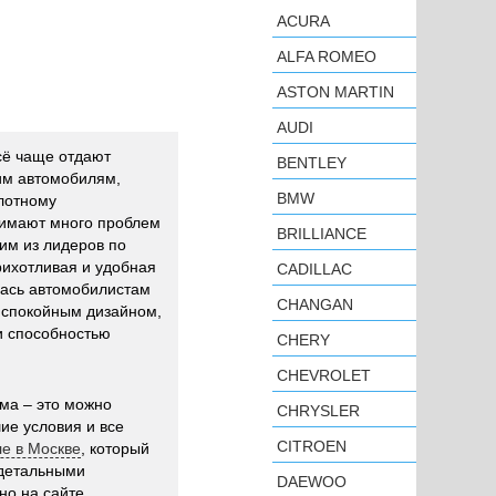
ACURA
ALFA ROMEO
ASTON MARTIN
AUDI
сё чаще отдают
BENTLEY
им автомобилям,
BMW
лотному
снимают много проблем
BRILLIANCE
им из лидеров по
рихотливая и удобная
CADILLAC
лась автомобилистам
CHANGAN
 спокойным дизайном,
и способностью
CHERY
CHEVROLET
ема – это можно
CHRYSLER
ие условия и все
CITROEN
е в Москве
, который
 детальными
DAEWOO
но на сайте