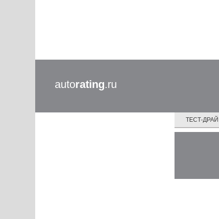
auto
rating
.ru
ТЕСТ-ДРА