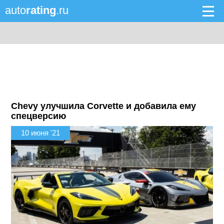
auto
rating
.ru
Chevy улучшила Corvette и добавила ему
спецверсию
10 июня '21