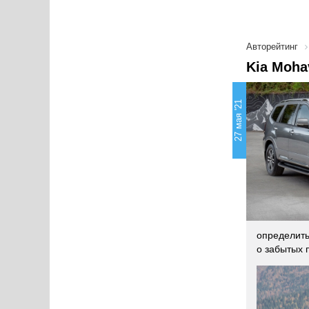
Авторейтинг
Kia Moha
27 мая '21
определить
о забытых 