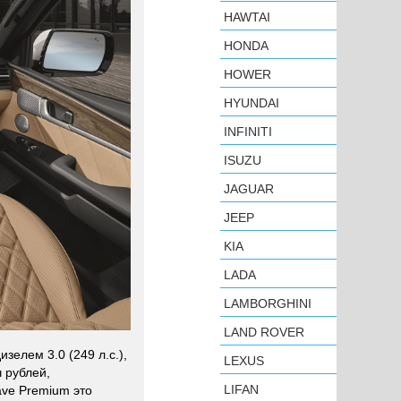
HAWTAI
HONDA
HOWER
HYUNDAI
INFINITI
ISUZU
JAGUAR
JEEP
KIA
LADA
LAMBORGHINI
LAND ROVER
елем 3.0 (249 л.с.),
LEXUS
 рублей,
LIFAN
ave Premium это