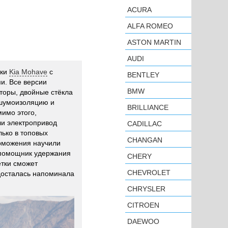
ACURA
ALFA ROMEO
ASTON MARTIN
AUDI
ики
Kia Mohave
с
BENTLEY
и. Все версии
BMW
торы, двойные стёкла
 шумоизоляцию и
BRILLIANCE
имо этого,
и электропривод
CADILLAC
лько в топовых
CHANGAN
орможения научили
 помощник удержания
CHERY
тки сможет
CHEVROLET
 досталась напоминала
CHRYSLER
CITROEN
DAEWOO