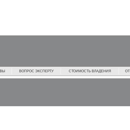
ЙВЫ
ВОПРОС ЭКСПЕРТУ
СТОИМОСТЬ ВЛАДЕНИЯ
О