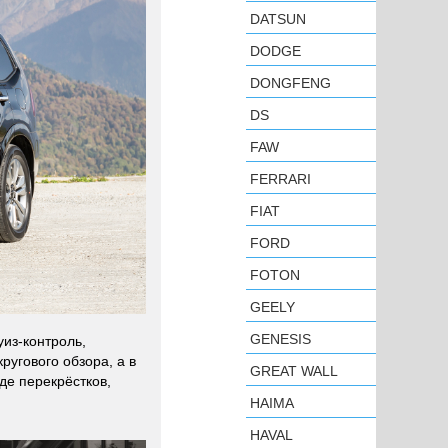
DATSUN
DODGE
DONGFENG
DS
FAW
FERRARI
FIAT
FORD
FOTON
GEELY
GENESIS
из-контроль,
ругового обзора, а в
GREAT WALL
де перекрёстков,
HAIMA
HAVAL