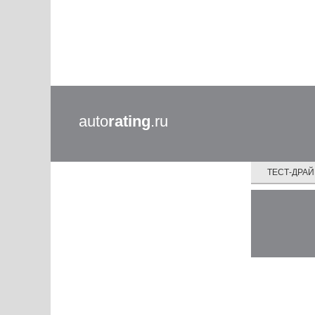
auto
rating
.ru
ТЕСТ-ДРА