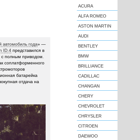
ACURA
ALFA ROMEO
ASTON MARTIN
AUDI
 автомобиль года
» —
BENTLEY
n ID.4
представился в
BMW
 с полным приводом.
как соплатформенного
BRILLIANCE
ктромоторов
-ионная батарейка
CADILLAC
вокупная отдача на
CHANGAN
CHERY
CHEVROLET
CHRYSLER
CITROEN
DAEWOO