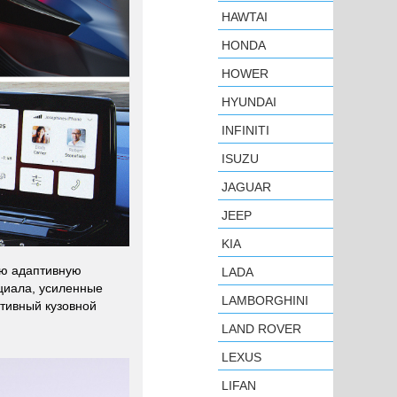
HAWTAI
HONDA
HOWER
HYUNDAI
INFINITI
ISUZU
JAGUAR
JEEP
KIA
ую адаптивную
LADA
циала, усиленные
LAMBORGHINI
тивный кузовной
LAND ROVER
LEXUS
LIFAN