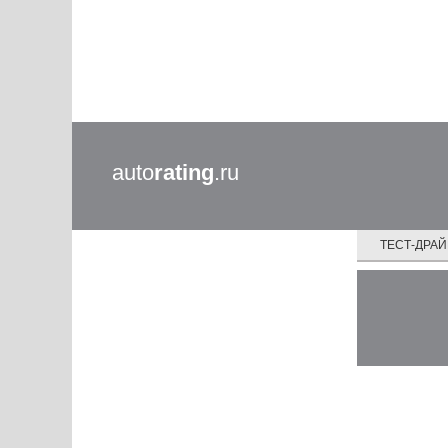
auto
rating
.ru
ТЕСТ-ДРА