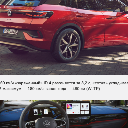
60 км/ч «заряженный» ID.4 разгоняется за 3,2 с, «сотня» укладывает
 максимум — 180 км/ч, запас хода — 480 км (WLTP).