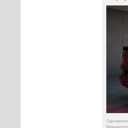
Одновремен
Брандштетт