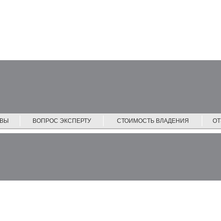
ЙВЫ
ВОПРОС ЭКСПЕРТУ
СТОИМОСТЬ ВЛАДЕНИЯ
О