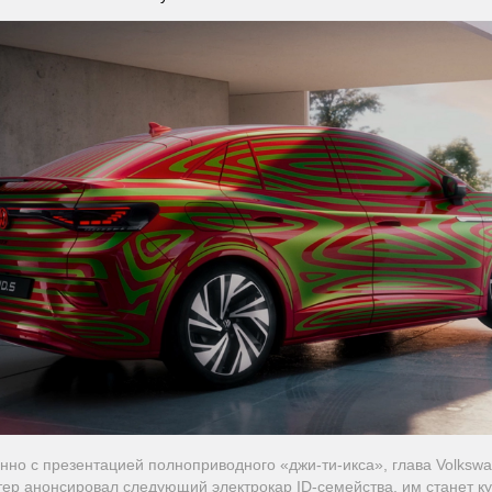
но с презентацией полноприводного «джи-ти-икса», глава Volksw
ер анонсировал следующий электрокар ID-семейства, им станет к