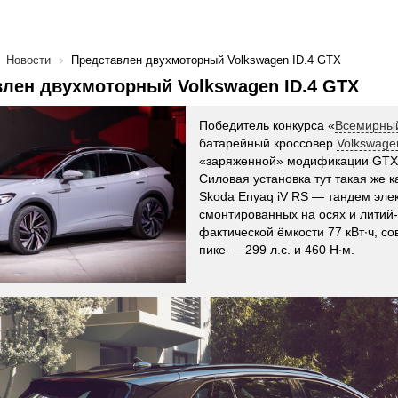
Новости
Представлен двухмоторный Volkswagen ID.4 GTX
лен двухмоторный Volkswagen ID.4 GTX
Победитель конкурса «
Всемирный
батарейный кроссовер
Volkswage
«заряженной» модификации GTX
Силовая установка тут такая же 
Skoda Enyaq iV RS — тандем эле
смонтированных на осях и литий
фактической ёмкости 77 кВт∙ч, со
пике — 299 л.с. и 460 Н·м.