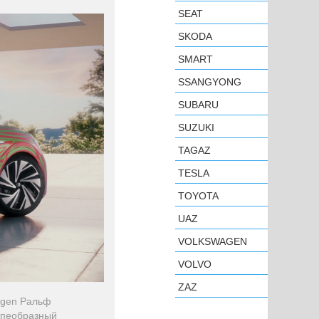
SEAT
SKODA
SMART
SSANGYONG
SUBARU
SUZUKI
TAGAZ
TESLA
TOYOTA
UAZ
VOLKSWAGEN
VOLVO
ZAZ
agen Ральф
упеобразный