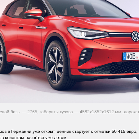
сной базы — 2765, габариты кузова — 4582x1852x1612 мм, дорож
зов в Германии уже открыт, ценник стартует с отметки 50 415 евро,
ов клиентам начнётся уже летом.