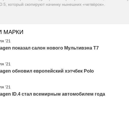
ID.5, который скопируют начинку нынешних «четвёрок».
И МАРКИ
ля '21
agen показал салон нового Мультивэна Т7
ля '21
agen обновил европейский хэтчбек Polo
ля '21
agen ID.4 стал всемирным автомобилем года