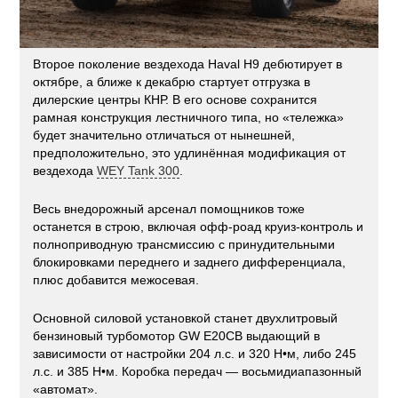
Второе поколение вездехода Haval H9 дебютирует в
октябре, а ближе к декабрю стартует отгрузка в
дилерские центры КНР. В его основе сохранится
рамная конструкция лестничного типа, но «тележка»
будет значительно отличаться от нынешней,
предположительно, это удлинённая модификация от
вездехода
WEY Tank 300
.
Весь внедорожный арсенал помощников тоже
останется в строю, включая офф-роад круиз-контроль и
полноприводную трансмиссию с принудительными
блокировками переднего и заднего дифференциала,
плюс добавится межосевая.
Основной силовой установкой станет двухлитровый
бензиновый турбомотор GW E20CB выдающий в
зависимости от настройки 204 л.с. и 320 Н•м, либо 245
л.с. и 385 Н•м. Коробка передач — восьмидиапазонный
«автомат».