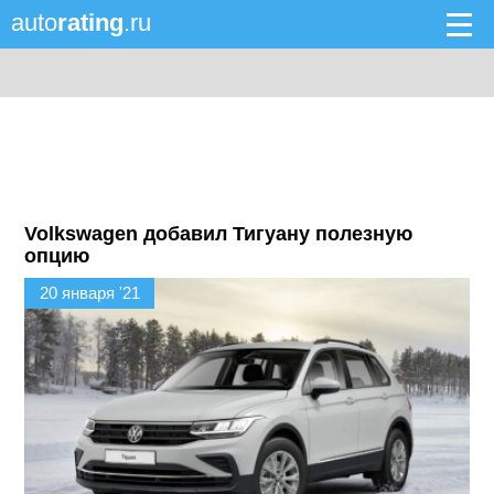
auto
rating
.ru
Volkswagen добавил Тигуану полезную
опцию
20 января '21