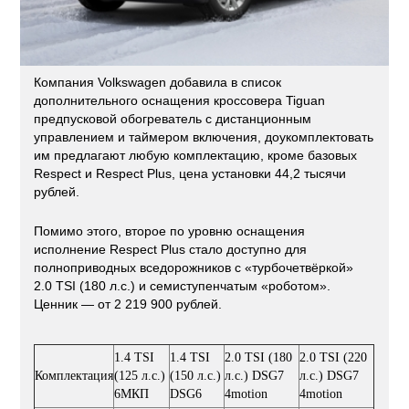
Компания Volkswagen добавила в список
дополнительного оснащения кроссовера Tiguan
предпусковой обогреватель с дистанционным
управлением и таймером включения, доукомплектовать
им предлагают любую комплектацию, кроме базовых
Respect и Respect Plus, цена установки 44,2 тысячи
рублей.
Помимо этого, второе по уровню оснащения
исполнение Respect Plus стало доступно для
полноприводных вседорожников с «турбочетвёркой»
2.0 TSI (180 л.с.) и семиступенчатым «роботом».
Ценник — от 2 219 900 рублей.
1.4 TSI
1.4 TSI
2.0 TSI (180
2.0 TSI (220
Комплектация
(125 л.с.)
(150 л.с.)
л.с.) DSG7
л.с.) DSG7
6МКП
DSG6
4motion
4motion