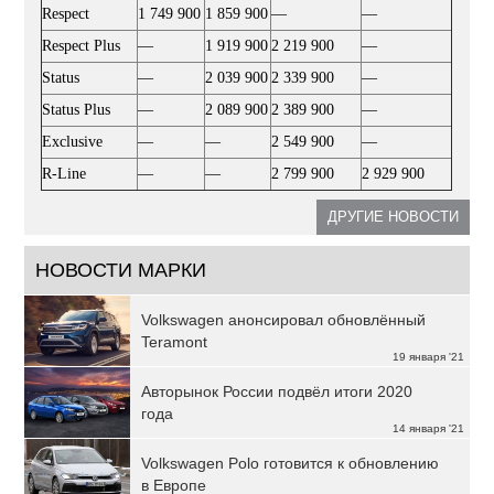
Respect
1 749 900
1 859 900
—
—
Respect Plus
—
1 919 900
2 219 900
—
Status
—
2 039 900
2 339 900
—
Status Plus
—
2 089 900
2 389 900
—
Exclusive
—
—
2 549 900
—
R-Line
—
—
2 799 900
2 929 900
ДРУГИЕ НОВОСТИ
НОВОСТИ МАРКИ
Volkswagen анонсировал обновлённый
Teramont
19 января '21
Авторынок России подвёл итоги 2020
года
14 января '21
Volkswagen Polo готовится к обновлению
в Европе