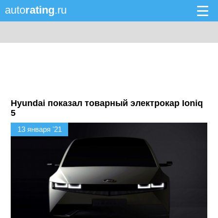
auto
rating
.ru
Hyundai показал товарный электрокар Ioniq
5
13 января '21