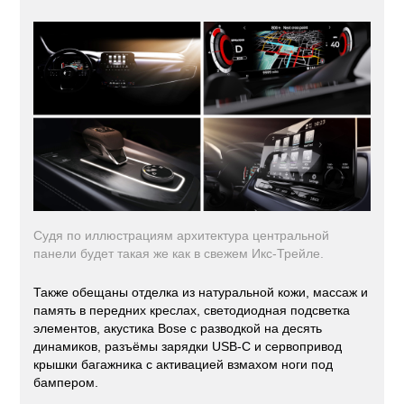
Судя по иллюстрациям архитектура центральной
панели будет такая же как в свежем Икс-Трейле.
Также обещаны отделка из натуральной кожи, массаж и
память в передних креслах, светодиодная подсветка
элементов, акустика Bose с разводкой на десять
динамиков, разъёмы зарядки USB-C и сервопривод
крышки багажника с активацией взмахом ноги под
бампером.