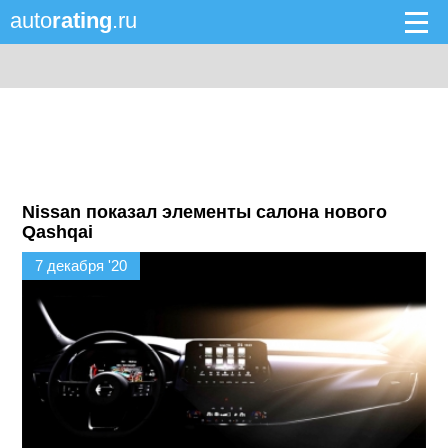
auto
rating
.ru
Nissan показал элементы салона нового
Qashqai
7 декабря '20