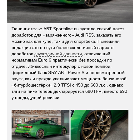
Тюнинг-ателье ABT Sportsline выпустило свежий пакет
доработок для «заряженного» Audi RS5, заказать его
можно как для купе, так и для спортбека. Нынешняя
редакция это по сути более экологичный вариант
доработок
двухгодичной давности
, отвечающий
нормативам Euro 6 практически без просадки по
отдаче. Жидкосный интеркулер с новой помпой,
фирменный блок ЭБУ ABT Power S и пересмотренный
впуск, как и прежде увеличивают мощность бензиновой
«битурбошестёрки» 2.9 TFSI с 450 до 600 л.с., однако
тяги на пике теперь декларируется 680 Н·м, вместо 690
у предыдущей ревизии.