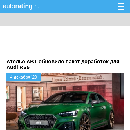
auto
rating
.ru
Ателье ABT обновило пакет доработок для
Audi RS5
4 декабря '20