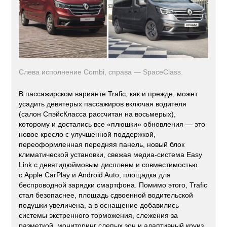
Слева исполнение Combi, справа — SpaceClass.
В пассажирском варианте Trafic, как и прежде, может
усадить девятерых пассажиров включая водителя
(салон СпэйсКласса рассчитан на восьмерых),
которому и достались все «плюшки» обновления — это
новое кресло с улучшенной поддержкой,
переоформленная передняя панель, новый блок
климатической установки, свежая медиа-система Easy
Link с девятидюймовым дисплеем и совместимостью
с Apple CarPlay и Android Auto, площадка для
беспроводной зарядки смартфона. Помимо этого, Trafic
стал безопаснее, площадь сдвоенной водительской
подушки увеличена, а в оснащение добавились
системы экстренного торможения, слежения за
разметкой, мониторинг слепых зон и адаптивный круиз