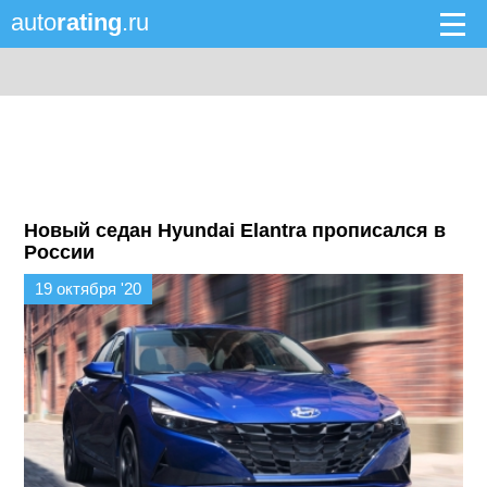
auto
rating
.ru
Новый седан Hyundai Elantra прописался в
России
19 октября '20