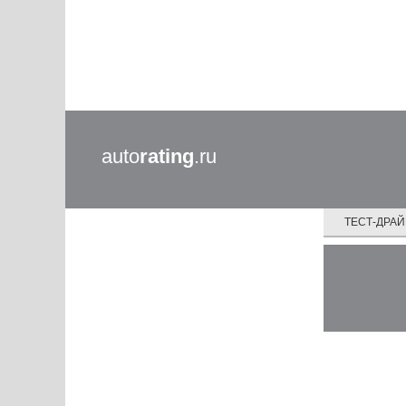
auto
rating
.ru
ТЕСТ-ДРА