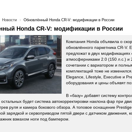
Новости
Обновлённый Honda CR-V: модификации в России
нный Honda CR-V: модификации в России
Компания Honda объявила о скор
обновлённого паркетника CR-V. Ег
предложат в двух модификациях
атмосферниками 2.0 (150 л.с.) и 2.
сочетании с вариатором и полны
комплектаций тоже не изменился,
Elegance, Lifestyle, Executive и P
оборудования и цены объявят по
В «базу» добавят систему контро
у остальных будет система автокорректировки наклона фар при дв
грев руля и камера бокового обзора. А топовое оснащение Prestige
ой зарядкой и сервоприводом пятой двери с датчиком движения, к
гажник взмахом ноги под бампером.