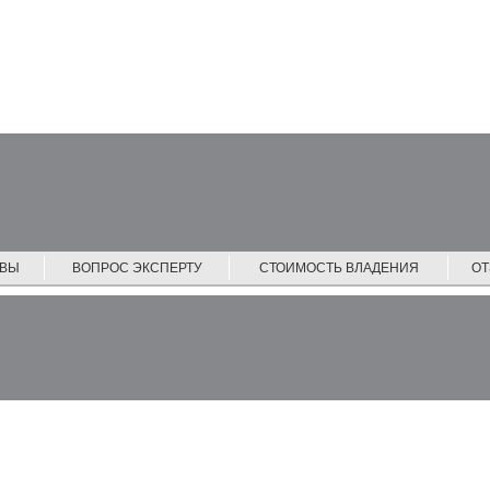
ЙВЫ
ВОПРОС ЭКСПЕРТУ
СТОИМОСТЬ ВЛАДЕНИЯ
О