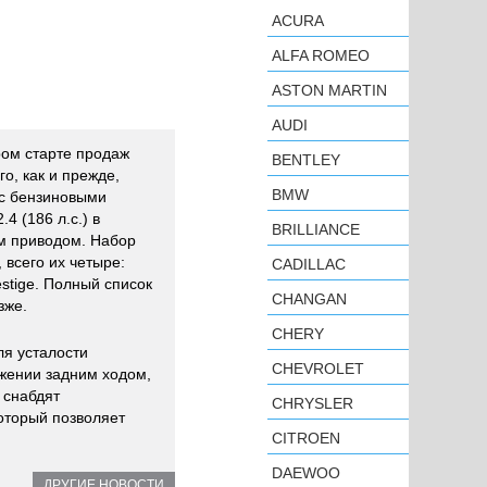
ACURA
ALFA ROMEO
ASTON MARTIN
AUDI
ом старте продаж
BENTLEY
о, как и прежде,
BMW
 с бензиновыми
4 (186 л.с.) в
BRILLIANCE
м приводом. Набор
 всего их четыре:
CADILLAC
restige. Полный список
CHANGAN
зже.
CHERY
ля усталости
CHEVROLET
ижении задним ходом,
 снабдят
CHRYSLER
оторый позволяет
CITROEN
DAEWOO
ДРУГИЕ НОВОСТИ