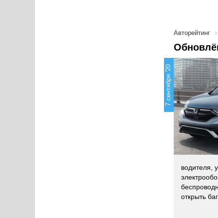
Авторейтинг
Обновлё
7 сентября '20
водителя, 
электрообо
беспроводн
открыть ба