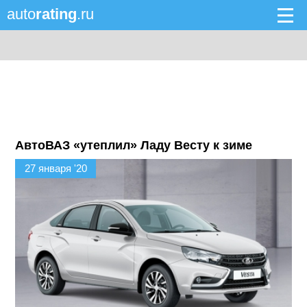
auto
rating
.ru
АвтоВАЗ «утеплил» Ладу Весту к зиме
27 января '20