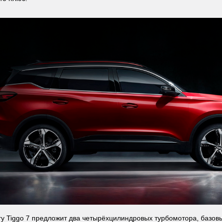
y Tiggo 7 предложит два четырёхцилиндровых турбомотора, базовый