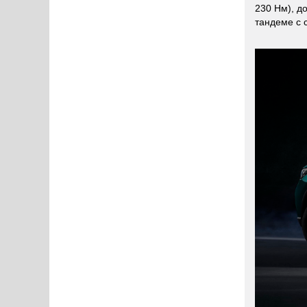
230 Нм), д
тандеме с