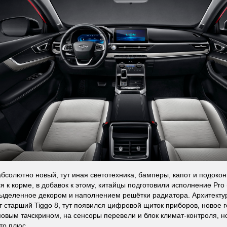
абсолютно новый, тут иная светотехника, бамперы, капот и подоко
 к корме, в добавок к этому, китайцы подготовили исполнение Pro
выделенное декором и наполнением решётки радиатора. Архитектур
 старший Tiggo 8, тут появился цифровой щиток приборов, новое г
овым тачскрином, на сенсоры перевели и блок климат-контроля, но
то плюс.