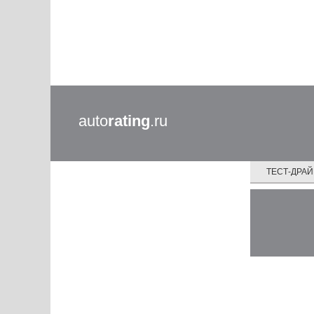
auto
rating
.ru
ТЕСТ-ДРА