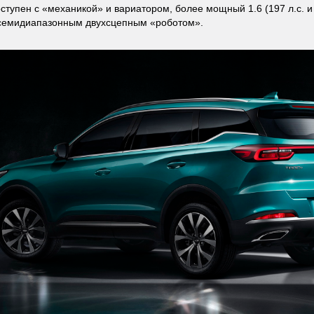
оступен с «механикой» и вариатором, более мощный 1.6 (197 л.с. и
 семидиапазонным двухсцепным «роботом».