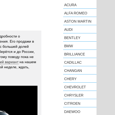
ACURA
ALFA ROMEO
ASTON MARTIN
AUDI
дробности о
BENTLEY
ения. Его продажи в
BMW
 с большей долей
ерётся и до России,
BRILLIANCE
тому поводу пока не
ий вариант
на нашем
CADILLAC
й неделе, ждать,
CHANGAN
CHERY
CHEVROLET
CHRYSLER
CITROEN
DAEWOO