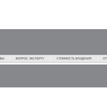
ЙВЫ
ВОПРОС ЭКСПЕРТУ
СТОИМОСТЬ ВЛАДЕНИЯ
О