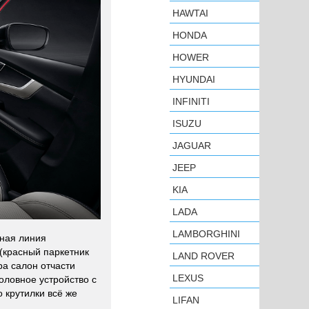
HAWTAI
HONDA
HOWER
HYUNDAI
INFINITI
ISUZU
JAGUAR
JEEP
KIA
LADA
LAMBORGHINI
нная линия
 (красный паркетник
LAND ROVER
а салон отчасти
LEXUS
оловное устройство с
 крутилки всё же
LIFAN