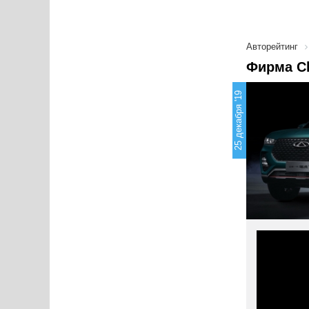
Авторейтинг
Фирма Ch
25 декабря '19