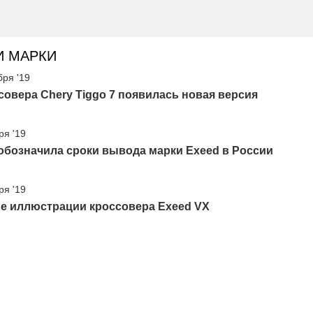
И МАРКИ
бря '19
совера Chery Tiggo 7 появилась новая версия
ря '19
обозначила сроки вывода марки Exeed в России
ря '19
е иллюстрации кроссовера Exeed VX