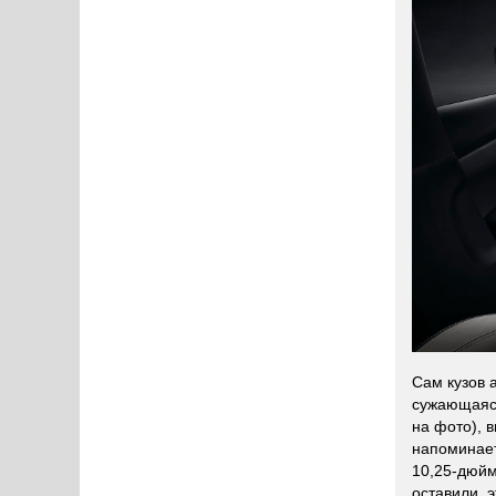
Сам кузов 
сужающаяся
на фото), 
напоминает
10,25-дюйм
оставили, э