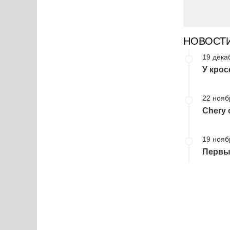
НОВОСТ
19 дека
У крос
22 нояб
Chery 
19 нояб
Первы