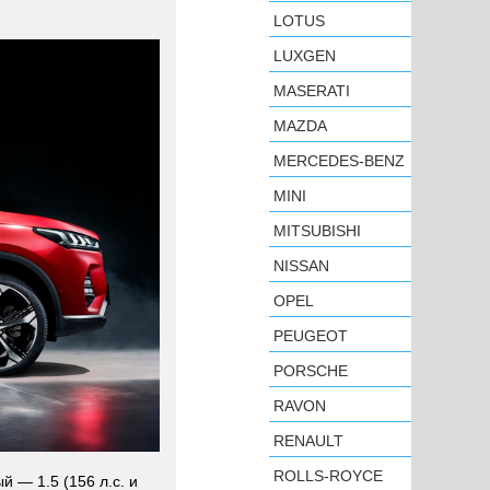
LOTUS
LUXGEN
MASERATI
MAZDA
MERCEDES-BENZ
MINI
MITSUBISHI
NISSAN
OPEL
PEUGEOT
PORSCHE
RAVON
RENAULT
ROLLS-ROYCE
 — 1.5 (156 л.с. и