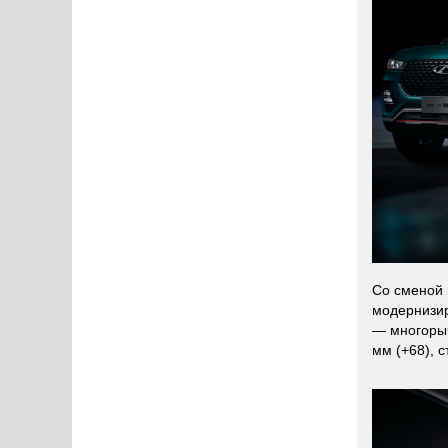
Со сменой 
модернизир
— многорыч
мм (+68), 