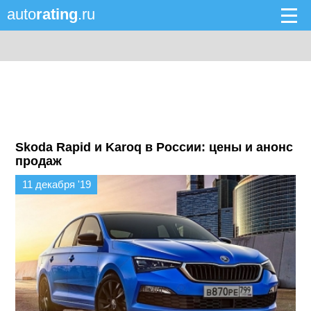
auto
rating
.ru
Skoda Rapid и Karoq в России: цены и анонс
продаж
11 декабря '19