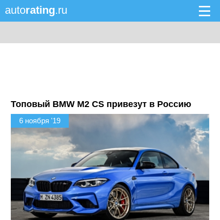
auto
rating
.ru
Топовый BMW M2 CS привезут в Россию
6 ноября '19