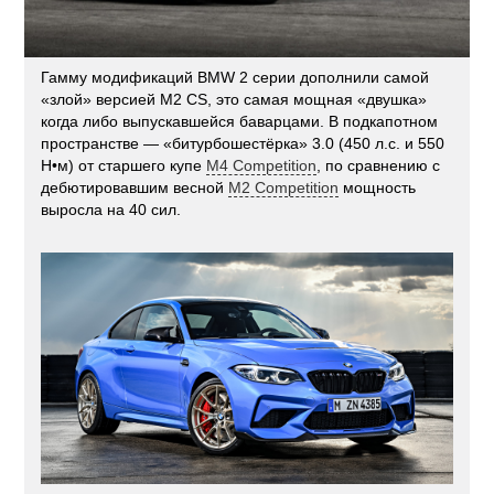
Гамму модификаций BMW 2 серии дополнили самой
«злой» версией M2 CS, это самая мощная «двушка»
когда либо выпускавшейся баварцами. В подкапотном
пространстве — «битурбошестёрка» 3.0 (450 л.с. и 550
Н•м) от старшего купе
M4 Competition
, по сравнению с
дебютировавшим весной
М2 Competition
мощность
выросла на 40 сил.