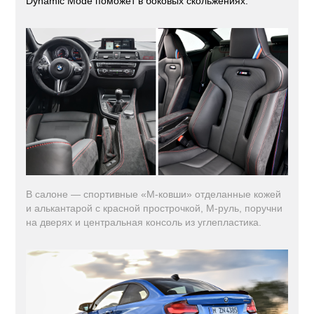
Dynamic Mode поможет в боковых скольжениях.
В салоне — спортивные «M-ковши» отделанные кожей
и алькантарой с красной прострочкой, M-руль, поручни
на дверях и центральная консоль из углепластика.