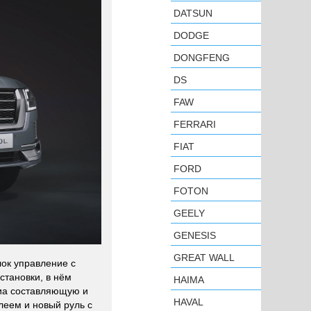
DATSUN
DODGE
DONGFENG
DS
FAW
FERRARI
FIAT
FORD
FOTON
GEELY
GENESIS
GREAT WALL
лок управление с
становки, в нём
HAIMA
иа составляющую и
HAVAL
леем и новый руль с