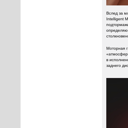
Вслед за м
Intelligent
подтормажи
определяющ
столкновен
Моторная г
«атмосферн
в исполнен
заднего ди