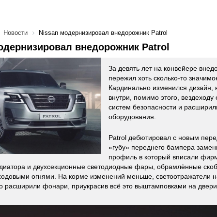
Новости
Nissan модернизировал внедорожник Patrol
одернизировал внедорожник Patrol
За девять лет на конвейере внедо
пережил хоть сколько-то значимо
Кардинально изменился дизайн, к
внутри, помимо этого, вездеходу
систем безопасности и расширил
оборудования.
Patrol дебютировал с новым пер
«губу» переднего бампера заме
профиль в который вписали фир
диатора и двухсекционные светодиодные фары, обрамлённые ско
одовыми огнями. На корме изменений меньше, светоотражатели н
о расширили фонари, приукрасив всё это выштамповками на двери