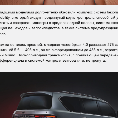
ладшими моделями долгожителю обновили комплекс систем безопа
 Mobility, в который входят продвинутый круиз-кронтроль, способный 
вать и совершать маневры в пределах одной полосы, система экс
ая пешеходов и велосипедистов, а также система предупрежден
иях.
амма осталась прежней, младшая «шестёрка» 4.0 развивает 275 с
ик» V8 5.6 — 405 л.с., он же в форсированном до 435 л.с., вероят
ии Nismo. Полноприводная трансмиссия, с понижающей передачей
фференциала и системой контроля вектора тяги, не тронута.