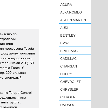
ACURA
ALFA ROMEO
ASTON MARTIN
AUDI
ентство по
BENTLEY
етрологии
BMW
ние типа
ля кроссовера Toyota
BRILLIANCE
о документу, компания
ссии вседорожники с
CADILLAC
сферниками 2.0 (150
CHANGAN
ynamic Force. У
ор, 200-сильная
CHERY
миступенчатый
CHEVROLET
CHRYSLER
amic Torque Control
CITROEN
подающаяся тяга
льные муфты.
DAEWOO
ёх режимов,