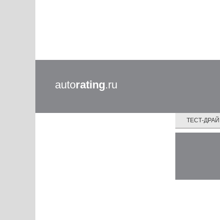
auto
rating
.ru
ТЕСТ-ДРА