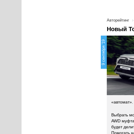
Авторейтинг
Новый T
9 сентября '19
«автомат».
Выбрать мо
AWD муфта 
будет дели
Помогать на