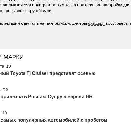
а автоматически подстроит оптимально подходящие настройки для
, грязь/песок, грунт/камни.
плектации озвучат в начале октября, дилеры
ожидают
кроссоверы в
И МАРКИ
та '19
ый Toyota Tj Cruiser представят осенью
а '19
 привезла в Россию Супру в версии GR
 '19
0 самых популярных автомобилей с пробегом