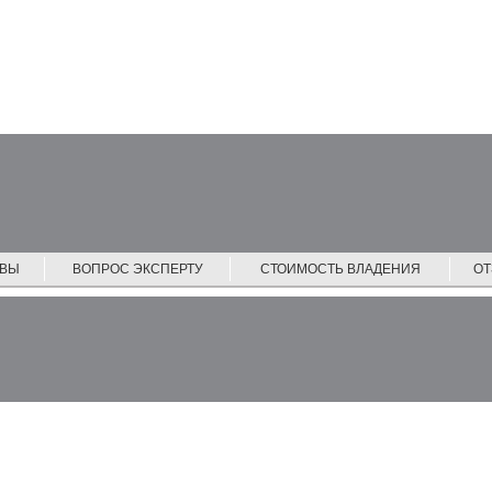
ЙВЫ
ВОПРОС ЭКСПЕРТУ
СТОИМОСТЬ ВЛАДЕНИЯ
О