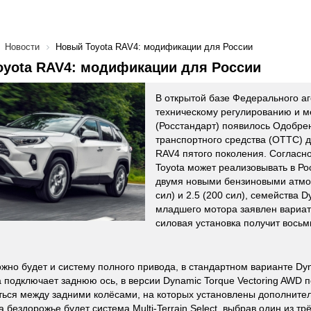
Новости
Новый Toyota RAV4: модификации для России
oyota RAV4: модификации для России
В открытой базе Федерального аг
техническому регулированию и м
(Росстандарт) появилось Одобре
транспортного средства (ОТТС) д
RAV4 пятого поколения. Согласн
Toyota может реализовывать в Ро
двумя новыми бензиновыми атмо
сил) и 2.5 (200 сил), семейства D
младшего мотора заявлен вариат
силовая установка получит вось
жно будет и систему полного привода, в стандартном варианте Dyn
подключает заднюю ось, в версии Dynamic Torque Vectoring AWD 
ться между задними колёсами, на которых установлены дополните
 бездорожье будет система Multi-Terrain Select, выбрав один из тр