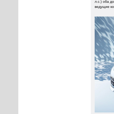
л.с.) оба 
ведущие ко