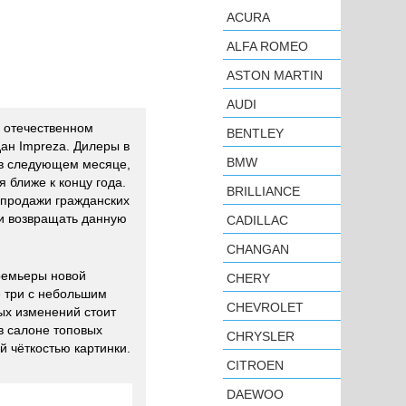
ACURA
ALFA ROMEO
ASTON MARTIN
AUDI
 отечественном
BENTLEY
ан Impreza. Дилеры в
BMW
 в следующем месяце,
 ближе к концу года.
BRILLIANCE
а продажи гражданских
и возвращать данную
CADILLAC
CHANGAN
премьеры новой
CHERY
 три с небольшим
CHEVROLET
ых изменений стоит
в салоне топовых
CHRYSLER
 чёткостью картинки.
CITROEN
DAEWOO