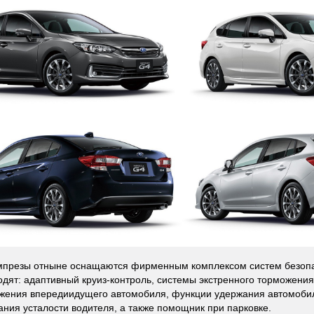
презы отныне оснащаются фирменным комплексом систем безопас
одят: адаптивный круиз-контроль, системы экстренного торможени
жения впередиидущего автомобиля, функции удержания автомоби
ания усталости водителя, а также помощник при парковке.