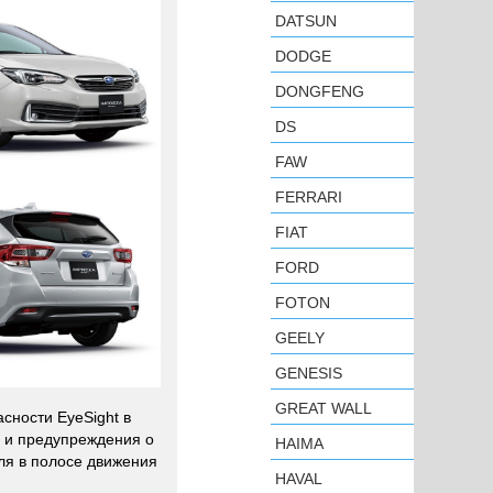
DATSUN
DODGE
DONGFENG
DS
FAW
FERRARI
FIAT
FORD
FOTON
GEELY
GENESIS
GREAT WALL
ности EyeSight в
я и предупреждения о
HAIMA
ля в полосе движения
HAVAL