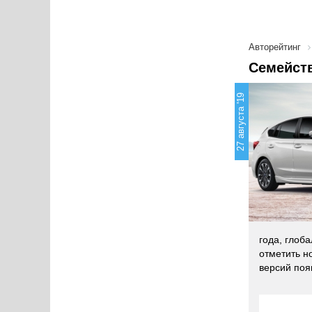
Авторейтинг
Семейств
27 августа '19
года, глоб
отметить н
версий поя