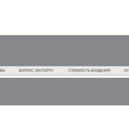
ЙВЫ
ВОПРОС ЭКСПЕРТУ
СТОИМОСТЬ ВЛАДЕНИЯ
О