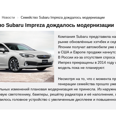
Новости
Семейство Subaru Impreza дождалось модернизации
о Subaru Impreza дождалось модернизации
Компания Subaru представила на
рынке обновлённые хэтчбек и сед
Японии получат автомобили уже
в США и Европе продажи начнутся
В России из-за отсутствия спрос
Импрез прекращены в 2014 году 
модель пока не планируют.
Несмотря на то, что с момента 
генерации семейства прошло уже
альных изменений плановая модернизация не принесла. Из наружн
овую светотехнику, бамперы, решётку радиатора и её наполнение, 
вилось головное устройство с увеличенным дисплеем и повышенной