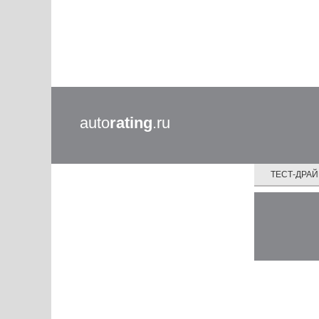
auto
rating
.ru
ТЕСТ-ДРА