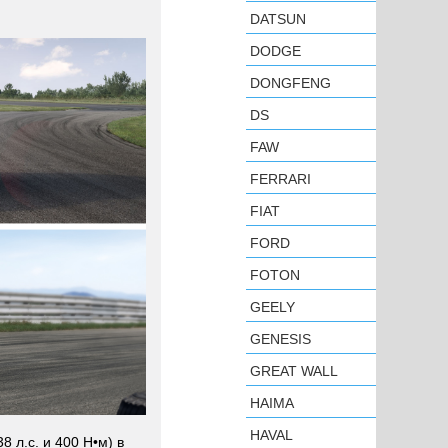
DATSUN
DODGE
DONGFENG
DS
FAW
FERRARI
FIAT
FORD
FOTON
GEELY
GENESIS
GREAT WALL
HAIMA
HAVAL
 л.с. и 400 Н•м) в