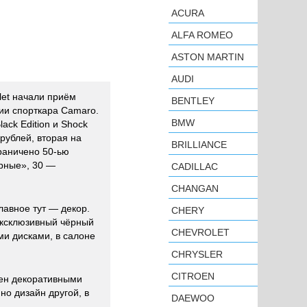
ACURA
ALFA ROMEO
ASTON MARTIN
AUDI
let начали приём
BENTLEY
ии спорткара Camaro.
BMW
ack Edition и Shock
 рублей, вторая на
BRILLIANCE
раничено 50-ью
ёрные», 30 —
CADILLAC
CHANGAN
лавное тут — декор.
CHERY
 эксклюзивный чёрный
CHEVROLET
ми дисками, в салоне
CHRYSLER
CITROEN
нен декоративными
но дизайн другой, в
DAEWOO