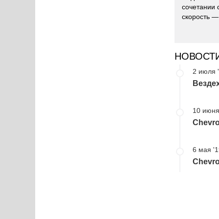
сочетании 
скорость — 
НОВОСТ
2 июля 
Вездех
10 июня
Chevro
6 мая '
Chevro