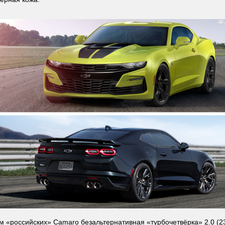
м «российских» Camaro безальтернативная «турбочетвёрка» 2.0 (238