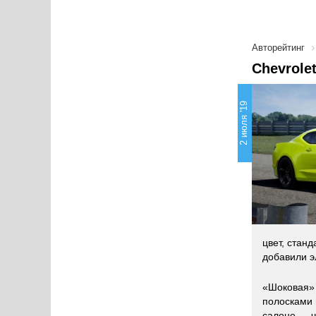
Авторейтинг
Chevrole
2 июля '19
цвет, стан
добавили э
«Шоковая» 
полосками 
салоне — ч