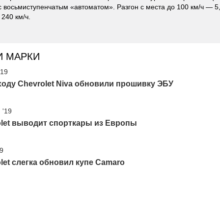
с восьмиступенчатым «автоматом». Разгон с места до 100 км/ч — 5
240 км/ч.
И МАРКИ
'19
оду Chevrolet Niva обновили прошивку ЭБУ
 '19
let выводит спорткары из Европы
19
let слегка обновил купе Camaro