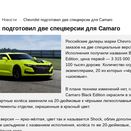
Новости
Chevrolet подготовил две спецверсии для Camarо
t подготовил две спецверсии для Camarо
Российские дилеры марки Chevro
заказов на две специальные верс
Исполнения получили названия Bl
Edition, цена первой — 3 315 000
100 тысяч дороже. Количество ог
экземплярами, 20 из которых «ч
«шоковые».
В плане техники изменений нет, г
Camaro Black Edition окрасили в
дартные колёса заменили на 20-дюймовые к чёрными легкосплавны
лементы отделки, окрашенные в красный цвет.
версия — ярко-жёлтая, цвет так и называется Shock, облик допол
и шильдиком с названием исполнения, колёса то же 20-дюймовые, 
ёрная кожа.