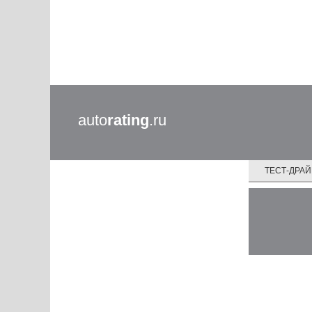
auto
rating
.ru
ТЕСТ-ДРА