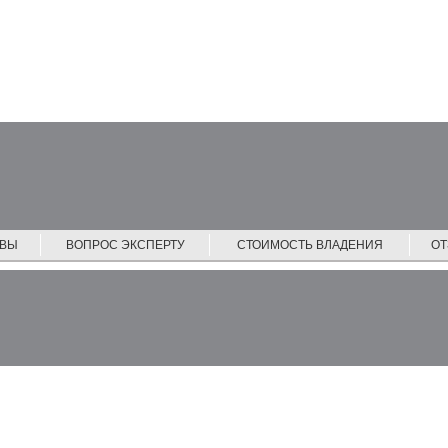
ЙВЫ
ВОПРОС ЭКСПЕРТУ
СТОИМОСТЬ ВЛАДЕНИЯ
О