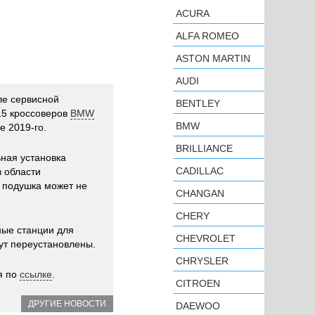
ACURA
ALFA ROMEO
ASTON MARTIN
AUDI
е сервисной
BENTLEY
15 кроссоверов
BMW
BMW
 2019-го.
BRILLIANCE
ная установка
CADILLAC
в области
П подушка может не
CHANGAN
CHERY
ные станции для
CHEVROLET
ут переустановлены.
CHRYSLER
я по
ссылке
.
CITROEN
ДРУГИЕ НОВОСТИ
DAEWOO