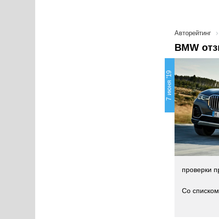
Авторейтинг
BMW отз
7 июня '19
проверки п
Со списком