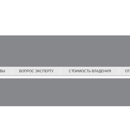
ЙВЫ
ВОПРОС ЭКСПЕРТУ
СТОИМОСТЬ ВЛАДЕНИЯ
О