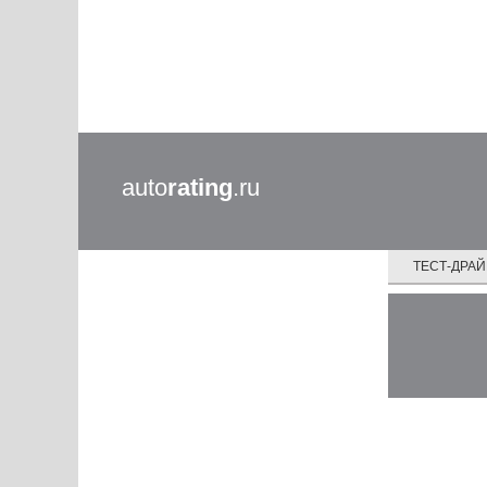
auto
rating
.ru
ТЕСТ-ДРА