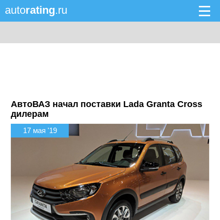
auto
rating
.ru
АвтоВАЗ начал поставки Lada Granta Cross
дилерам
17 мая '19