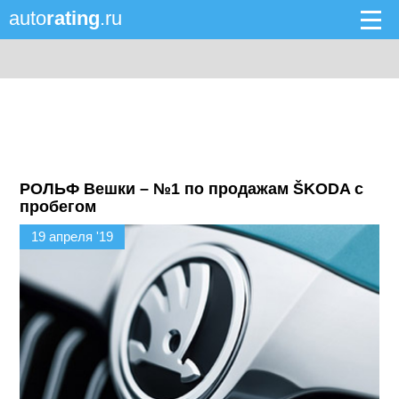
auto
rating
.ru
РОЛЬФ Вешки – №1 по продажам ŠKODA с
пробегом
19 апреля '19