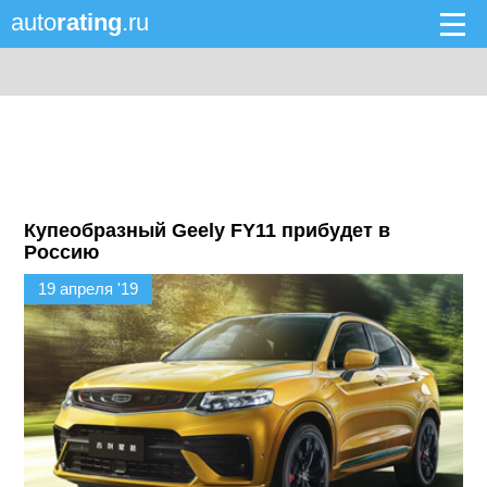
auto
rating
.ru
Купеобразный Geely FY11 прибудет в
Россию
19 апреля '19