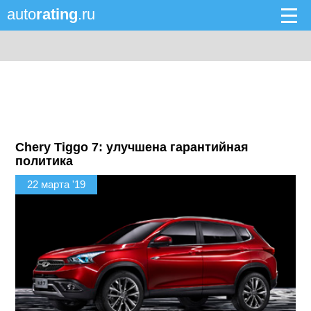
auto
rating
.ru
Chery Tiggo 7: улучшена гарантийная
политика
22 марта '19