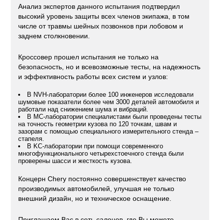
Анализ экспертов данного испытания подтвердил
высокий уровень защиты всех членов экипажа, в том
числе от травмы шейных позвонков при лобовом и
заднем столкновении.
Кроссовер прошел испытания не только на
безопасность, но и всевозможные тесты, на надежность
и эффективность работы всех систем и узлов:
В NVH-лаборатории более 100 инженеров исследовали
шумовые показатели более чем 3000 деталей автомобиля и
работали над снижением шума и вибраций.
В MC-лаборатории специалистами были проведены тесты
на точность геометрии кузова по 120 точкам, швам и
зазорам с помощью специального измерительного стенда –
стапеля.
В KC-лаборатории при помощи современного
многофункционального четырехстоечного стенда были
проверены шасси и жесткость кузова.
Концерн Chery постоянно совершенствует качество
производимых автомобилей, улучшая не только
внешний дизайн, но и техническое оснащение.
Приглашаем Вас в сеть салонов, где Вы можете