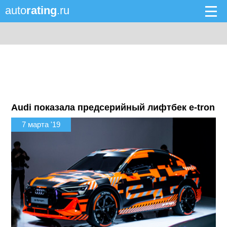
auto
rating
.ru
Audi показала предсерийный лифтбек e-tron
7 марта '19