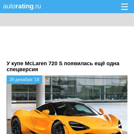
auto
rating
.ru
У купе McLaren 720 S появилась ещё одна
спецверсия
28 декабря '18