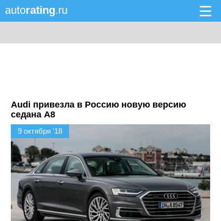
auto
rating
.ru
Audi привезла в Россию новую версию
седана A8
9 октября '18