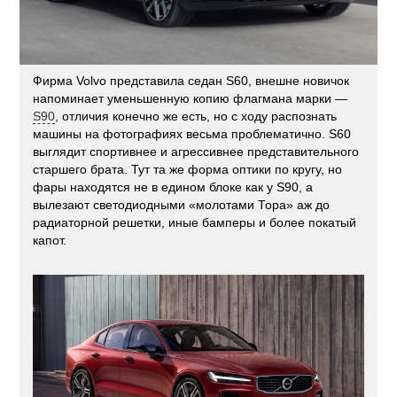
Фирма Volvo представила седан S60, внешне новичок
напоминает уменьшенную копию флагмана марки —
S90
, отличия конечно же есть, но с ходу распознать
машины на фотографиях весьма проблематично. S60
выглядит спортивнее и агрессивнее представительного
старшего брата. Тут та же форма оптики по кругу, но
фары находятся не в едином блоке как у S90, а
вылезают светодиодными «молотами Тора» аж до
радиаторной решетки, иные бамперы и более покатый
капот.