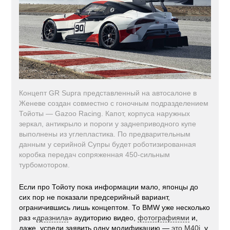
Концепт GR Supra представленный на автосалоне в
Женеве создан совместно с гоночным подразделением
Тойоты — Gazoo Racing. Капот, корпуса наружных
зеркал, антикрыло и пороги у заднеприводного купе
выполнены из углепластика. По предварительным
данным у серийной Супры будет роботизированная
коробка передач сопряженная 450-сильным
турбомотором.
Если про Тойоту пока информации мало, японцы до
сих пор не показали предсерийный вариант,
ограничившись лишь концептом. То BMW уже несколько
раз «
дразнила
» аудиторию видео,
фотографиями
и,
даже, успели заявить одну модификацию —
это M40i
, у