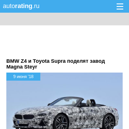
auto
rating
.ru
BMW Z4 и Toyota Supra поделят завод
Magna Steyr
9 июня '18