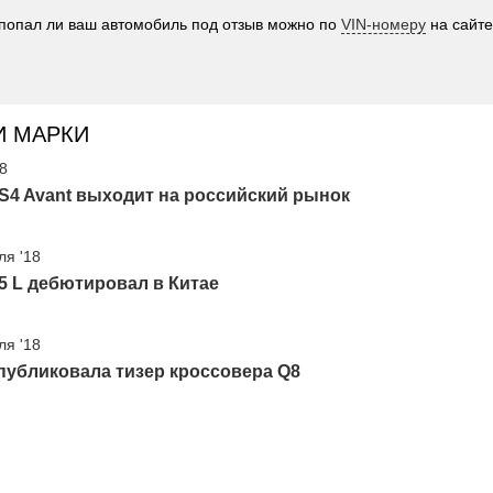
попал ли ваш автомобиль под отзыв можно по
VIN-номеру
на сайт
И МАРКИ
18
S4 Avant выходит на российский рынок
ля '18
5 L дебютировал в Китае
ля '18
публиковала тизер кроссовера Q8