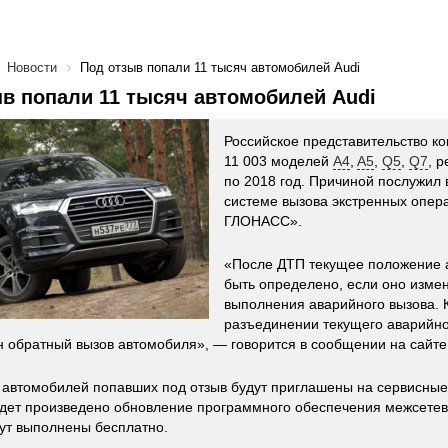
Новости
Под отзыв попали 11 тысяч автомобилей Audi
в попали 11 тысяч автомобилей Audi
Российское представительство ко
11 003 моделей
A4
,
A5
,
Q5
,
Q7
, 
по 2018 год. Причиной послужил
системе вызова экстренных опер
ГЛОНАСС».
«После ДТП текущее положение 
быть определено, если оно изме
выполнения аварийного вызова. К
разъединении текущего аварийно
 обратный вызов автомобиля», — говорится в сообщении на сайте
автомобилей попавших под отзыв будут приглашены на сервисны
будет произведено обновление программного обеспечения межсетев
ут выполнены бесплатно.