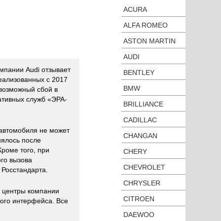
ACURA
ALFA ROMEO
ASTON MARTIN
AUDI
мпании Audi отзывает
BENTLEY
реализованных с 2017
BMW
 возможный сбой в
ативных служб «ЭРА-
BRILLIANCE
CADILLAC
автомобиля не может
CHANGAN
нялось после
роме того, при
CHERY
го вызова
CHEVROLET
 Росстандарта.
CHRYSLER
е центры компании
CITROEN
ого интерфейса. Все
DAEWOO