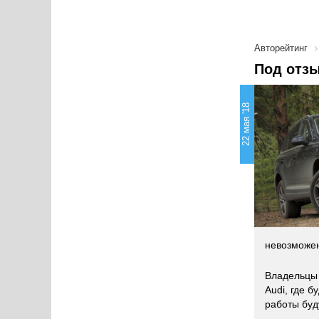
Авторейтинг
Под отзы
22 мая '18
невозможен
Владельцы 
Audi, где 
работы буд