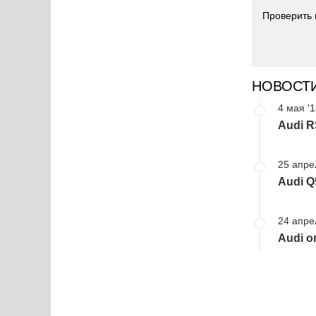
Проверить 
НОВОСТ
4 мая '
Audi R
25 апре
Audi Q
24 апре
Audi о