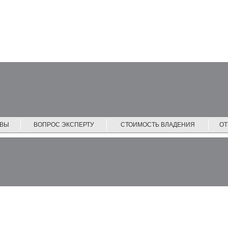
ЙВЫ
ВОПРОС ЭКСПЕРТУ
СТОИМОСТЬ ВЛАДЕНИЯ
О