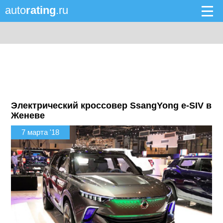
auto
rating
.ru
Электрический кроссовер SsangYong e-SIV в
Женеве
7 марта '18