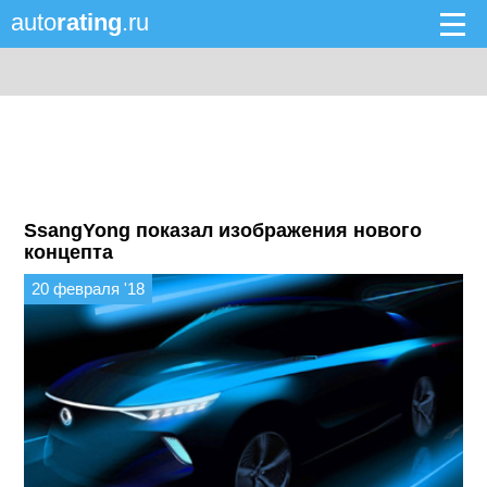
auto
rating
.ru
SsangYong показал изображения нового
концепта
20 февраля '18