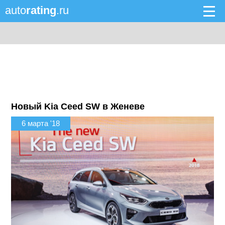
auto
rating
.ru
Новый Kia Ceed SW в Женеве
6 марта '18