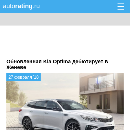
auto
rating
.ru
Обновленная Kia Optima дебютирует в
Женеве
27 февраля '18