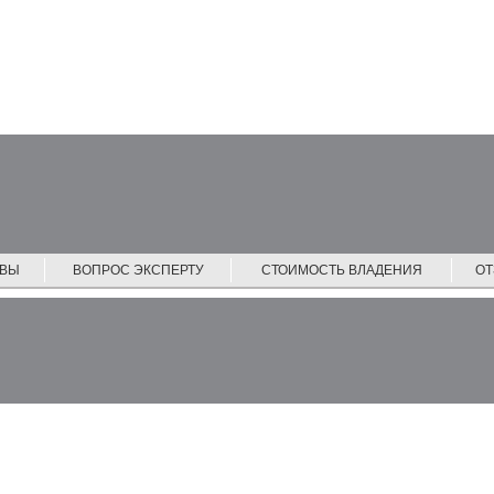
ЙВЫ
ВОПРОС ЭКСПЕРТУ
СТОИМОСТЬ ВЛАДЕНИЯ
О