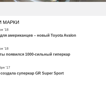
И МАРКИ
ря '18
для американцев – новый Toyota Avalon
ря '18
ты появился 1000-сильный гиперкар
бря '17
 создала суперкар GR Super Sport