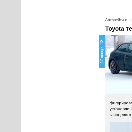
Авторейтинг
Toyota т
17 января '18
фигурирова
установлен
глянцевого