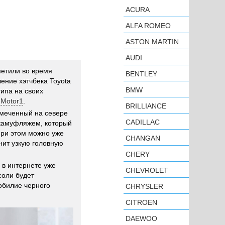
ACURA
ALFA ROMEO
ASTON MARTIN
AUDI
етили во время
BENTLEY
ение хэтчбека Toyota
BMW
ипа на своих
е
Motor1
.
BRILLIANCE
амеченный на севере
CADILLAC
камуфляжем, который
при этом можно уже
CHANGAN
нит узкую головную
CHERY
 в интернете уже
CHEVROLET
соли будет
обилие черного
CHRYSLER
CITROEN
DAEWOO