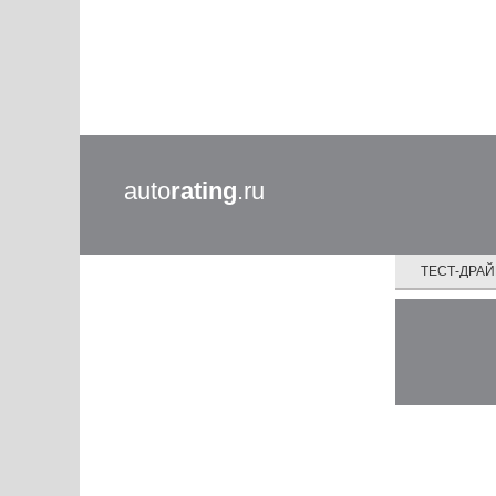
auto
rating
.ru
ТЕСТ-ДРА