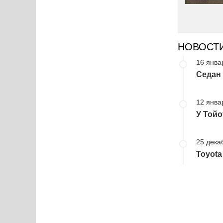
НОВОСТ
16 янва
Седан 
12 янва
У Тойо
25 дека
Toyota