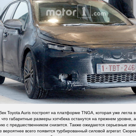
бек Toyota Auris построят на платформе TNGA, которая уже легла в 
 что габаритные размеры хэтчбека останутся на прежнем уровне, а
ию с предшественником снизится. Также ожидаются серьезные изм
е вероятнее всего появится турбированный силовой агрегат. Скорее