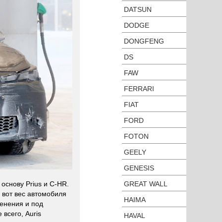
DATSUN
DODGE
DONGFENG
DS
FAW
FERRARI
FIAT
FORD
FOTON
GEELY
GENESIS
GREAT WALL
основу Prius и C-HR.
 вот вес автомобиля
HAIMA
енения и под
 всего, Auris
HAVAL