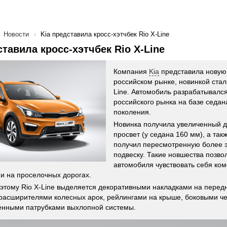
Новости
Kia представила кросс-хэтчбек Rio X-Line
ставила кросс-хэтчбек Rio X-Line
Компания
Kia
представила новую
российском рынке, новинкой стал 
Line. Автомобиль разрабатывалс
российского рынка на базе седа
поколения.
Новинка получила увеличенный 
просвет (у седана 160 мм), а так
получил пересмотренную более 
подвеску. Такие новшества позв
автомобиля чувствовать себя ком
к и на проселочных дорогах.
 этому Rio X-Line выделяется декоративными накладками на перед
расширителями колесных арок, рейлингами на крыше, боковыми ч
енными патрубками выхлопной системы.