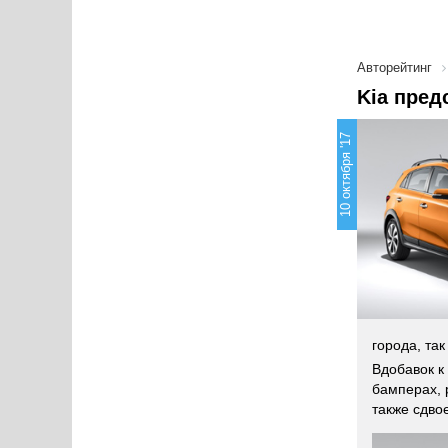
Авторейтинг
Kia пред
10 октября '17
города, та
Вдобавок к
бамперах, 
также сдво