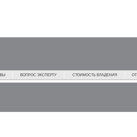
ЙВЫ
ВОПРОС ЭКСПЕРТУ
СТОИМОСТЬ ВЛАДЕНИЯ
О