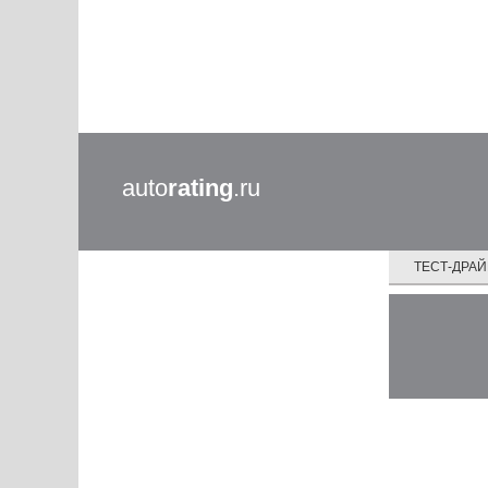
auto
rating
.ru
ТЕСТ-ДРА