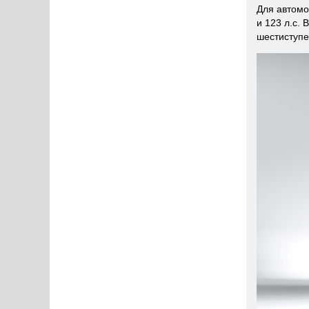
Для автомо
и 123 л.с.
шестиступе