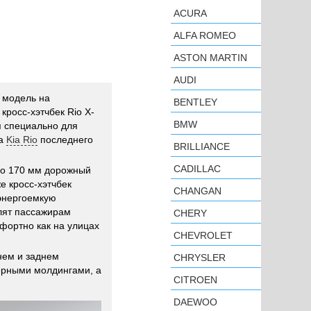
ACURA
ALFA ROMEO
ASTON MARTIN
AUDI
 модель на
BENTLEY
кросс-хэтчбек Rio X-
BMW
я специально для
на
Kia Rio
последнего
BRILLIANCE
CADILLAC
до 170 мм дорожный
же кросс-хэтчбек
CHANGAN
энергоемкую
олят пассажирам
CHERY
фортно как на улицах
CHEVROLET
нем и заднем
CHRYSLER
ерными молдингами, а
CITROEN
DAEWOO