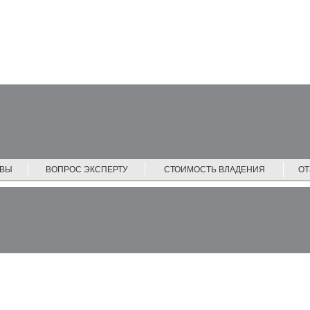
ЙВЫ
ВОПРОС ЭКСПЕРТУ
СТОИМОСТЬ ВЛАДЕНИЯ
О