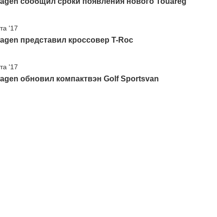
agen сообщил сроки появления нового Touareg
та '17
agen представил кроссовер T-Roc
та '17
agen обновил компактвэн Golf Sportsvan