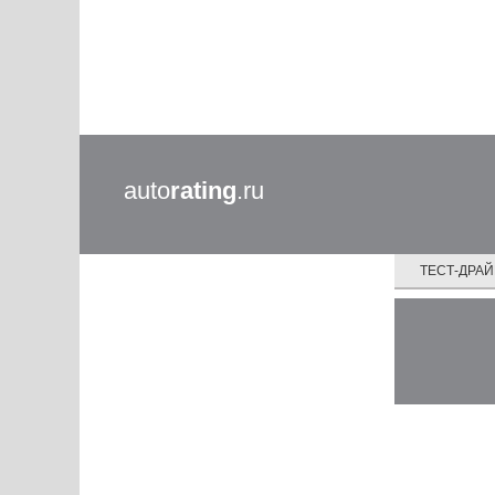
auto
rating
.ru
ТЕСТ-ДРА