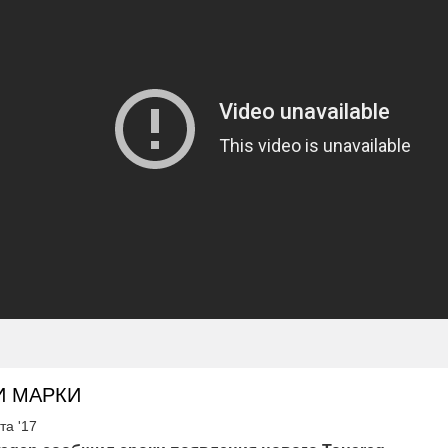
И МАРКИ
та '17