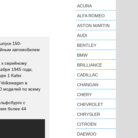
ACURA
ALFA ROMEO
ASTON MARTIN
AUDI
ыпуск 150-
BENTLEY
ейным автомобилем
BMW
 к серийному
BRILLIANCE
абря 1945 года,
CADILLAC
pe 1 Kafer.
 Volkswagen в
CHANGAN
0 моделей по всему
CHERY
ольфсбурге с
CHEVROLET
емя более 44
CHRYSLER
CITROEN
DAEWOO