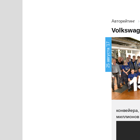
Авторейтинг
Volkswa
25 августа '17
конвейера,
миллионов