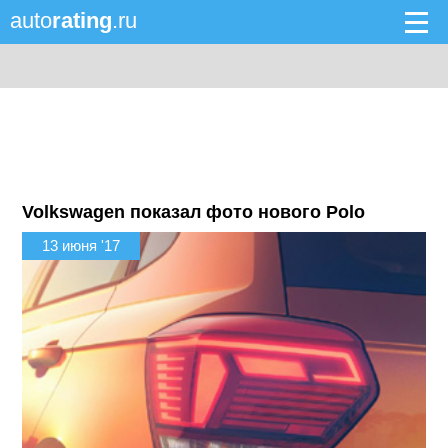
auto
rating
.ru
Volkswagen показал фото нового Polo
13 июня '17