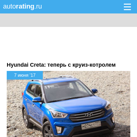
auto
rating
.ru
Hyundai Creta: теперь с круиз-котролем
7 июня '17