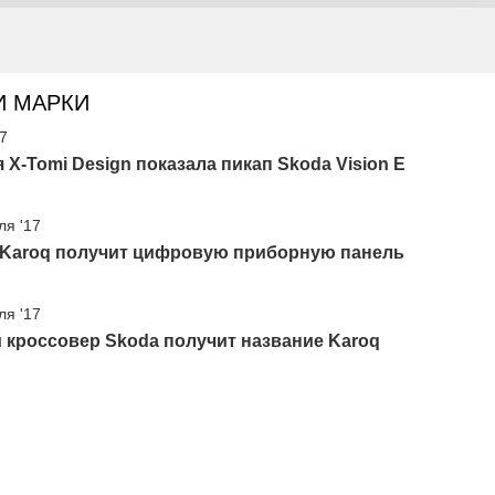
И МАРКИ
17
 X-Tomi Design показала пикап Skoda Vision E
ля '17
 Karoq получит цифровую приборную панель
ля '17
 кроссовер Skoda получит название Karoq