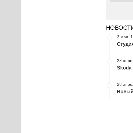
НОВОСТ
3 мая '
Студия
28 апре
Skoda
28 апре
Новый