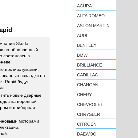
ACURA
ALFA ROMEO
ASTON MARTIN
apid
AUDI
омпании
Skoda
BENTLEY
ов на обновленный
BMW
о состоялась в
еневе.
BRILLIANCE
е противотуманки,
CADILLAC
рованные накладки на
я Rapid будут
CHANGAN
ки.
CHERY
етить новые дверные
водов на передней
CHEVROLET
ером и приборная
CHRYSLER
зиновыми моторами
CITROEN
лектаций.
лей.
DAEWOO