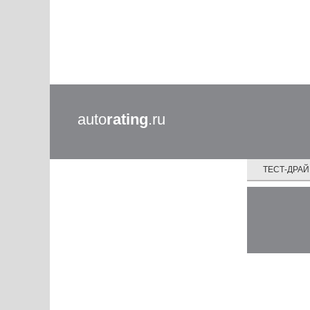
auto
rating
.ru
ТЕСТ-ДРА