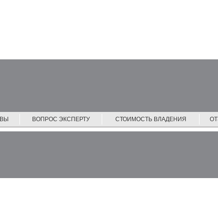
ЙВЫ
ВОПРОС ЭКСПЕРТУ
СТОИМОСТЬ ВЛАДЕНИЯ
О