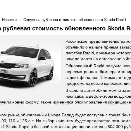
Новости
Озвучена рублевая стоимость обновленного Skoda Rapid
 рублевая стоимость обновленного Skoda R
Российское представительство к
объявило о начале приема заказ
лифтбек Rapid, премьера которог
начале марта на автосалоне в Ж
Обновленный Rapid получил новы
пересмотренные бампера и тони
задних фонарях. Помимо этого дл
предложены новые колесные дис
В салоне автомобиля можно зам
накладки, а дефлекторы воздухо
учили новую форму, также изменился блок управления кондицион
ком рынке обновленный Шкода Рапид будет доступен с тремя бен
90, 110 и 125 л.с. На выбор клиентам будет предложено пять комп
й Skoda Rapid в базовой комплектации оценивается в 604 000 руб