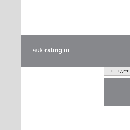
auto
rating
.ru
ТЕСТ-ДРА