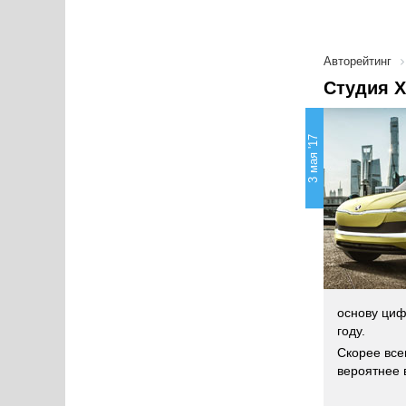
Авторейтинг
Студия X
3 мая '17
основу циф
году.
Скорее все
вероятнее 