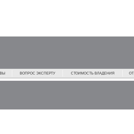
ЙВЫ
ВОПРОС ЭКСПЕРТУ
СТОИМОСТЬ ВЛАДЕНИЯ
О