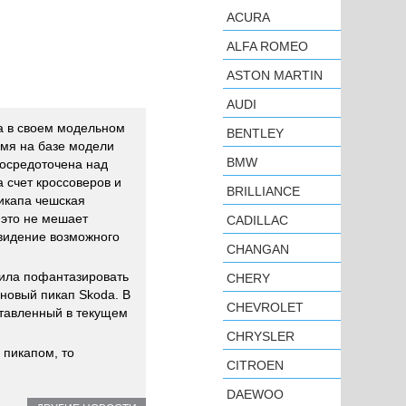
ACURA
ALFA ROMEO
ASTON MARTIN
AUDI
а в своем модельном
BENTLEY
емя на базе модели
BMW
 сосредоточена над
 счет кроссоверов и
BRILLIANCE
пикапа чешская
 это не мешает
CADILLAC
 видение возможного
CHANGAN
шила пофантазировать
CHERY
 новый пикап Skoda. В
CHEVROLET
ставленный в текущем
CHRYSLER
 пикапом, то
CITROEN
DAEWOO