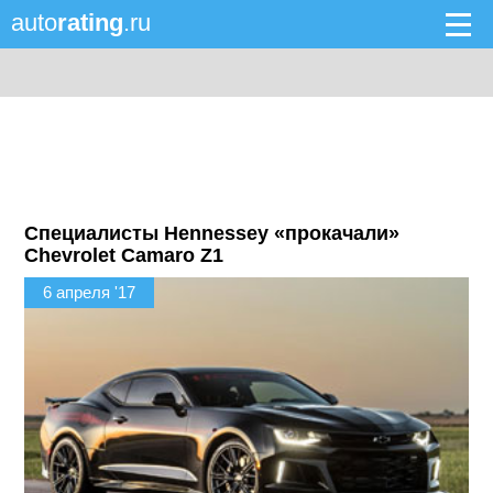
auto
rating
.ru
Специалисты Hennessey «прокачали»
Chevrolet Camaro Z1
6 апреля '17