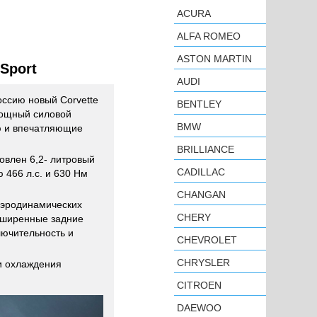
ACURA
ALFA ROMEO
ASTON MARTIN
Sport
AUDI
оссию новый Corvette
BENTLEY
мощный силовой
BMW
ию и впечатляющие
BRILLIANCE
овлен 6,2- литровый
CADILLAC
 466 л.с. и 630 Нм
CHANGAN
аэродинамических
CHERY
сширенные задние
лючительность и
CHEVROLET
CHRYSLER
и охлаждения
CITROEN
DAEWOO