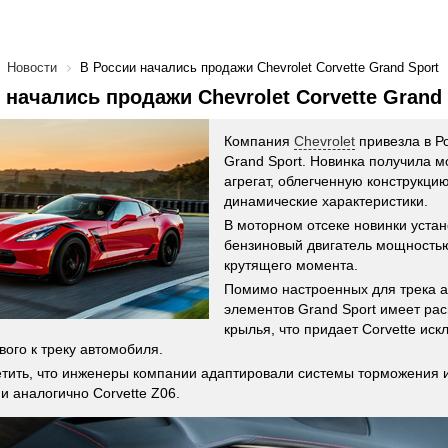
Новости
В России начались продажи Chevrolet Corvette Grand Sport
 начались продажи Chevrolet Corvette Grand 
Компания
Chevrolet
привезла в Р
Grand Sport. Новинка получила 
агрегат, облегченную конструкц
динамические характеристики.
В моторном отсеке новинки устан
бензиновый двигатель мощностью
крутящего момента.
Помимо настроенных для трека 
элементов Grand Sport имеет ра
крылья, что придает Corvette иск
вого к треку автомобиля.
тить, что инженеры компании адаптировали системы торможения 
и аналогично Corvette Z06.