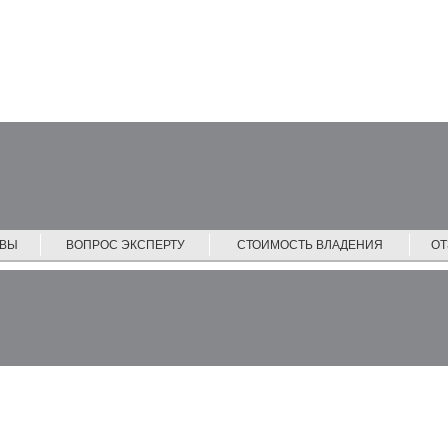
ЙВЫ
ВОПРОС ЭКСПЕРТУ
СТОИМОСТЬ ВЛАДЕНИЯ
О