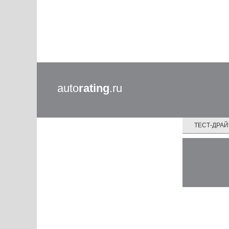
auto
rating
.ru
ТЕСТ-ДРА