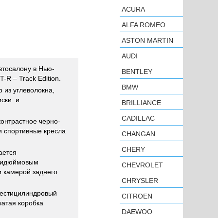
ACURA
ALFA ROMEO
ASTON MARTIN
AUDI
втосалону в Нью-
BENTLEY
R – Track Edition.
BMW
 из углеволокна,
иски и
BRILLIANCE
CADILLAC
контрастное черно-
и спортивные кресла
CHANGAN
CHERY
ается
ьмидюймовым
CHEVROLET
и камерой заднего
CHRYSLER
 шестицилиндровый
CITROEN
чатая коробка
DAEWOO