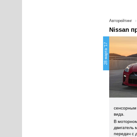
Авторейтинг
Nissan п
28 марта '17
сенсорным 
вида.
В моторном
двигатель 
передач с 