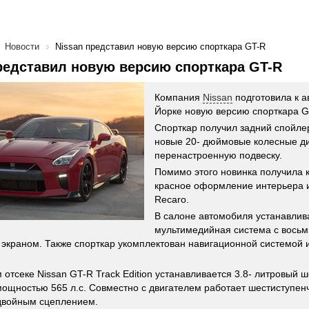
Новости
Nissan представил новую версию спорткара GT-R
редставил новую версию спорткара GT-R
Компания
Nissan
подготовила к а
Йорке новую версию спорткара GT-
Спорткар получил задний спойлер
новые 20- дюймовые колесные д
перенастроенную подвеску.
Помимо этого новинка получила 
красное оформление интерьера 
Recaro.
В салоне автомобиля устанавлив
мультимедийная система с вос
экраном. Также спорткар укомплектован навигационной системой 
 отсеке Nissan GT-R Track Edition устанавливается 3.8- литровый
мощностью 565 л.с. Совместно с двигателем работает шестиступен
двойным сцеплением.