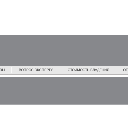
ЙВЫ
ВОПРОС ЭКСПЕРТУ
СТОИМОСТЬ ВЛАДЕНИЯ
О