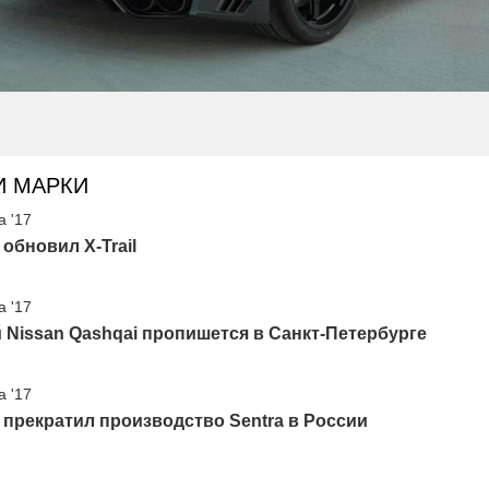
И МАРКИ
а '17
 обновил X-Trail
а '17
Nissan Qashqai пропишется в Санкт-Петербурге
а '17
 прекратил производство Sentra в России