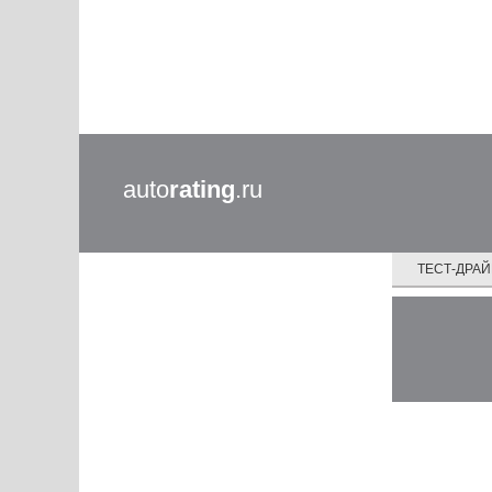
auto
rating
.ru
ТЕСТ-ДРА