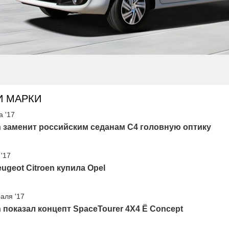
И МАРКИ
а '17
n заменит российским седанам C4 головную оптику
 '17
ugeot Citroen купила Opel
аля '17
n показал концепт SpaceTourer 4X4 Ë Concept