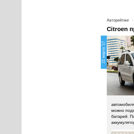
Авторейтинг
Citroen 
22 марта '17
автомобиля
можно подз
батарей. П
аккумулято