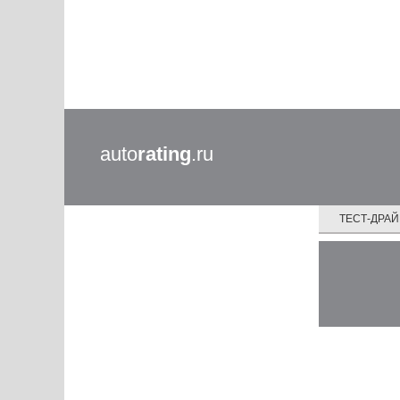
auto
rating
.ru
ТЕСТ-ДРА