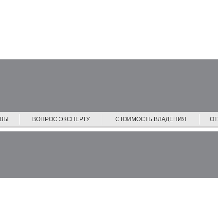
ЙВЫ
ВОПРОС ЭКСПЕРТУ
СТОИМОСТЬ ВЛАДЕНИЯ
О