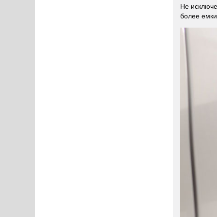
Не исключе
более емки