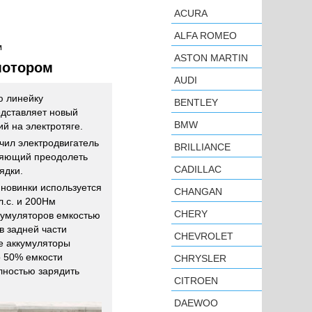
ACURA
ALFA ROMEO
м
ASTON MARTIN
омотором
AUDI
ю линейку
BENTLEY
едставляет новый
BMW
й на электротяге.
учил электродвигатель
BRILLIANCE
ляющий преодолеть
CADILLAC
ядки.
 новинки используется
CHANGAN
л.с. и 200Нм
CHERY
кумуляторов емкостью
в задней части
CHEVROLET
ые аккумуляторы
о 50% емкости
CHRYSLER
лностью зарядить
CITROEN
DAEWOO