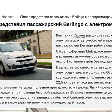
Новости
Citroen представил пассажирский Berlingo с электромоторо
представил пассажирский Berlingo с электр
Компания
Citroen
расширяет сво
электрических автомобилей и пр
пассажирский Berlingo работающи
Citroen E-Berlingo Multispace пол
и комплект аккумуляторов позво
около 170 километров без подзар
В качестве силового агрегата для
электродвигатель мощностью 66 
крутящего момента. Комплект ак
22,5 киловатт-часа разместились 
, при этом не украв полезное пространство у салона. Литий-ионн
арядить при помощи быстрой зарядки, за 15 минут пополняется д
омимо этого доступна зарядка от обычной бытовой электросети, по
ры в таком режиме получится примерно за 9 часов.