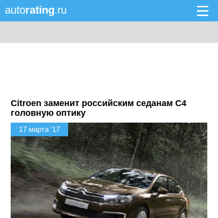
auto
rating
.ru
Citroen заменит российским седанам C4
головную оптику
17 марта '17