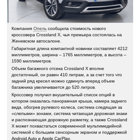
Компания
Опель
сообщила стоимость нового
кроссовера Crossland X, чья премьера состоялась на
Женевском автосалоне.
Габаритная длина компактной новинки составляет 4212
миллиметров, ширина – 1765 миллиметров, а высота –
1590 миллиметров.
Объем багажного отсека Crossland X вполне
достаточный, он равен 410 литрам, а за счет того что
задний ряд кресел можно сдвинуть вперед объем
багажника увеличивается до 520 литров.
Кроссовер получил внушительный список опций в
котором оказалась панорамная крыша, камера заднего
вида, обогрев рулевого колеса, система следящая за
«слепыми» зонами, система читающая дорожная знаки
и распознающая дорожную разметку, а также Crossland
X может похвастаться современной мультимедийной
системой с большим сенсорным экраном и поддержкой
Android Auto и Apple CarPlay.